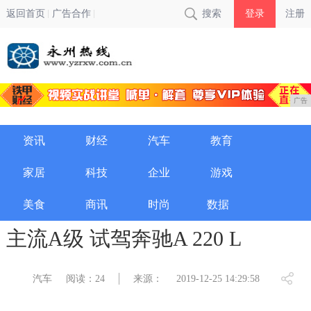
返回首页
广告合作
搜索
登录
注册
广告
资讯
财经
汽车
教育
家居
科技
企业
游戏
美食
商讯
时尚
数据
主流A级 试驾奔驰A 220 L
汽车
阅读：24
来源：
2019-12-25 14:29:58