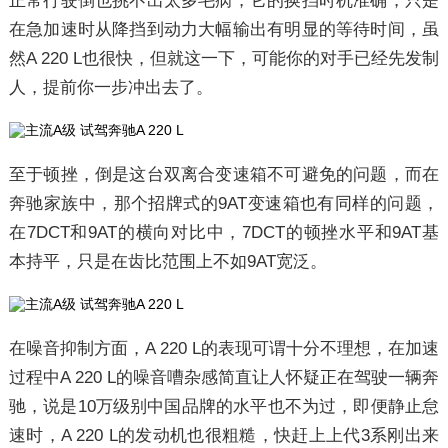
正常行驶倒也挑不出太多毛病，它的换挡时机准确，只是
在急加速时从降挡到动力大幅输出有明显的等待时间，虽
然A 220 L也很快，但就这一下，可能你的对手已经先发制
人，提前你一步冲出去了。
至于顿挫，倒是这台双离合变速箱不可避免的问题，而在
奔驰家族中，那个招牌式的9AT变速箱也有同样的问题，
在7DCT和9AT的横向对比中，7DCT的顿挫水平和9AT基
本持平，只是在齿比范围上不如9AT宽泛。
在噪音抑制方面，A 220 L的表现可谓十分不理想，在加速
过程中A 220 L的噪音嘈杂感简直让人怀疑正在驾驶一辆奔
驰，说是10万级别中国品牌的水平也不为过，即便静止怠
速时，A 220 L的发动机也很粗糙，快赶上上代3系刚出来