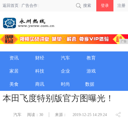
返回首页
广告合作
搜索
登录
注册
广告
资讯
财经
汽车
教育
家居
科技
企业
游戏
美食
商讯
时尚
数据
本田飞度特别版官方图曝光！
汽车
阅读：30
来源：
2019-12-25 14:29:24