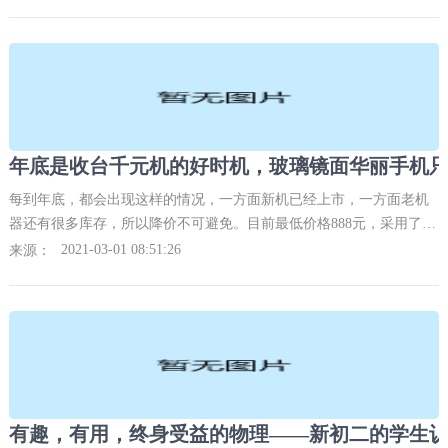
年底是收台千元机的好时机，玻璃镜面华丽手机只要
每到年底，都会出现这样的情况，一方面新机已经上市，一方面老机
器还有很多库存，所以降价不可避免。目前最低价格888元，采用了麒
麟655处理器，8核，3GB内存+32GB闪存，支持TF卡，双卡双待单
2021-03-01 08:51:26
来源：
通。
有趣，有用，终身受益的物理——新初二的学生认