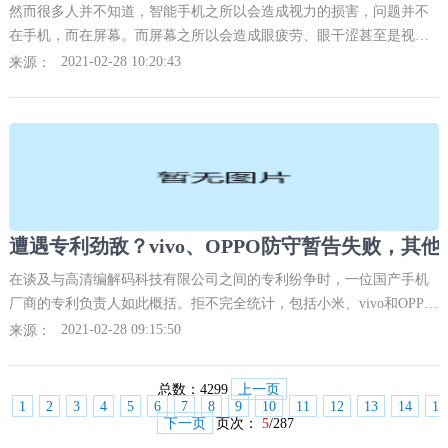
然而很多人并不知道，智能手机之所以会造成视力的损害，问题并不
在手机，而在屏幕。而屏幕之所以会造成眼疲劳、眼干涩甚至是视力
下降，主要是由于屏幕本身的光刺激所致，其中以蓝光伤害最为显
2021-02-28 10:20:43
来源：
著。
在谈及与高清编解码科技有限公司之间的专利纷争时，一位国产手机
厂商的专利负责人如此概括。拒不完全统计，包括小米、vivo和OPPO
等在内的多家国产手机厂商都被高清编解码科技有限公司以涉嫌专利
2021-02-28 09:15:50
来源：
侵权起诉至法院。
总数：
4299
上一页
1
2
3
4
5
6
7
8
9
10
11
12
13
14
15
下一页
页次：
5
/287