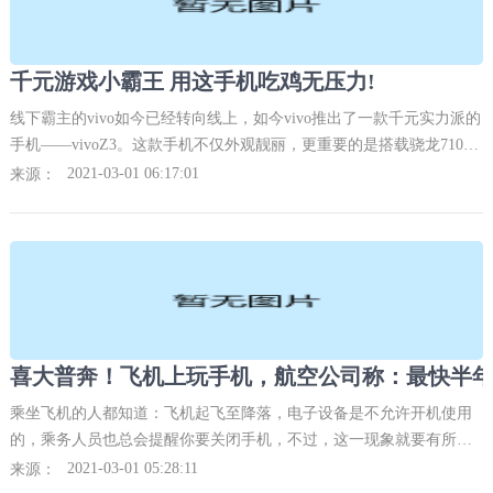
千元游戏小霸王 用这手机吃鸡无压力!
线下霸主的vivo如今已经转向线上，如今vivo推出了一款千元实力派的
手机——vivoZ3。这款手机不仅外观靓丽，更重要的是搭载骁龙710处
理器售价却不到两千。
2021-03-01 06:17:01
来源：
喜大普奔！飞机上玩手机，航空公司称：最快半年
乘坐飞机的人都知道：飞机起飞至降落，电子设备是不允许开机使用
的，乘务人员也总会提醒你要关闭手机，不过，这一现象就要有所改
观了。
2021-03-01 05:28:11
来源：