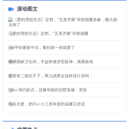
滚动图文
《爱的理想生活》定档，“五美齐聚”宋轶颠覆
140平轻奢新中式，看到第一张就爱了
晒晒我家卫生间，手盆柜做异型延伸，满屋收纳
家里有二胎住不下，两儿或两女这样设计房间，
530㎡现代欧式，优雅华丽的别墅装修，营造
90后夫妻，把85㎡小三房布置的温馨又舒适