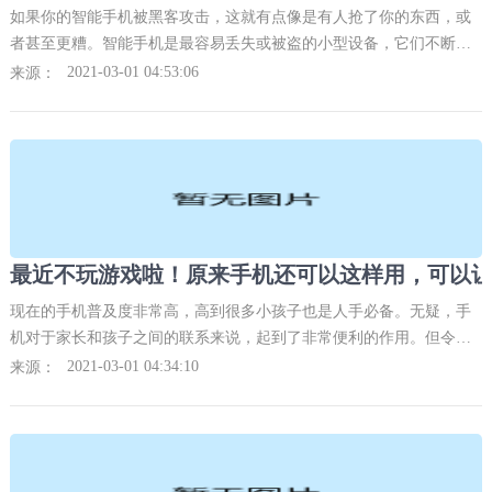
如果你的智能手机被黑客攻击，这就有点像是有人抢了你的东西，或
者甚至更糟。智能手机是最容易丢失或被盗的小型设备，它们不断在
线发送和接收信号，因此它们始终是犯罪分子的目标。
2021-03-01 04:53:06
来源：
现在的手机普及度非常高，高到很多小孩子也是人手必备。无疑，手
机对于家长和孩子之间的联系来说，起到了非常便利的作用。但令还
多家长头疼的是，孩子总是喜欢抱着手机玩游戏，看动画片，乐此不
2021-03-01 04:34:10
来源：
疲，而且是屡教不改。其实不是孩子不改，是手机确实好玩呀，贪玩
本身就是孩子的天性。