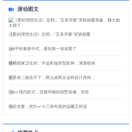
滚动图文
《爱的理想生活》定档，“五美齐聚”宋轶颠覆
140平轻奢新中式，看到第一张就爱了
晒晒我家卫生间，手盆柜做异型延伸，满屋收纳
家里有二胎住不下，两儿或两女这样设计房间，
530㎡现代欧式，优雅华丽的别墅装修，营造
90后夫妻，把85㎡小三房布置的温馨又舒适