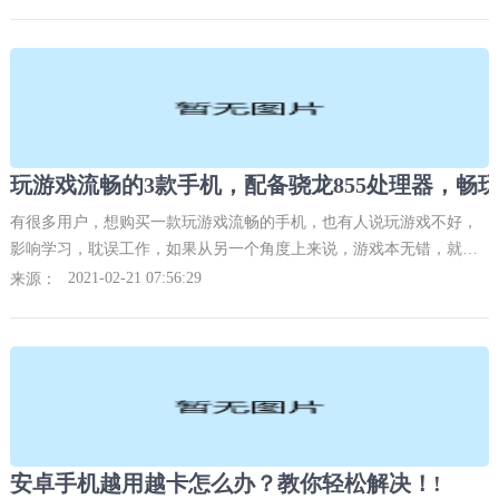
大大小小都有，有的小到一个U盘模样，让机箱去适应mini-ITX主板的
主机，算是大迷你了。
有很多用户，想购买一款玩游戏流畅的手机，也有人说玩游戏不好，
影响学习，耽误工作，如果从另一个角度上来说，游戏本无错，就看
对待游戏的态度了，宜疏不宜堵就是这个道理。
2021-02-21 07:56:29
来源：
安卓手机越用越卡怎么办？教你轻松解决！!