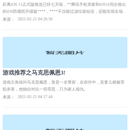
距离iOS 11正式版推送已经七天啦，**腾讯手机管家和iOS11同步推出
的iOS防骚扰升级版****，****不仅能过滤垃圾短信，还能实现全场景
防护。
2021-02-21 04:26:56
来源：
游戏推荐之马克思佩恩3!
游戏主角就叫马克思佩恩，曾是一名警探，在前作中，其妻儿都被罪
犯杀害，他独自对抗一切罪恶，只为家人报仇。
2021-02-21 04:17:44
来源：