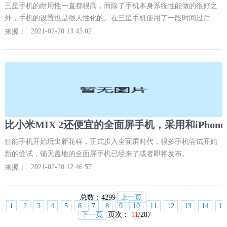
三星手机的耐用性一直都很高，而除了手机本身系统性能做的很好之
外，手机的设置也是很人性化的。在三星手机使用了一段时间过后，
手机里的内存会越来越大，手机里的垃圾也会越存越多，那么我们应
2021-02-20 13:43:02
来源：
该怎么清理手机中的内存呢？
智能手机开始玩出新花样，正式步入全面屏时代，很多手机尝试开始
新的尝试，铺天盖地的全面屏手机已经来了或者即将发布。
2021-02-20 12:46:57
来源：
总数：
4299
上一页
1
2
3
4
5
6
7
8
9
10
11
12
13
14
15
下一页
页次：
11
/287