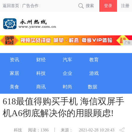
返回首页
广告合作
搜索
登录
注册
广告
资讯
财经
汽车
教育
家居
科技
企业
游戏
美食
商讯
时尚
数据
618最值得购买手机 海信双屏手
机A6彻底解决你的用眼顾虑!
科技
阅读：1386
来源：
2021-02-28 10:20:43