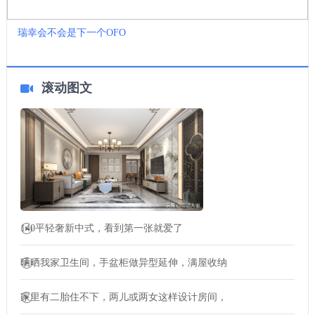
瑞幸会不会是下一个OFO
滚动图文
140平轻奢新中式，看到第一张就爱了
晒晒我家卫生间，手盆柜做异型延伸，满屋收纳
家里有二胎住不下，两儿或两女这样设计房间，