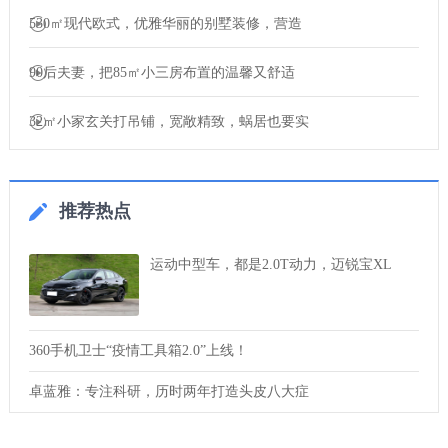
530㎡现代欧式，优雅华丽的别墅装修，营造
90后夫妻，把85㎡小三房布置的温馨又舒适
32㎡小家玄关打吊铺，宽敞精致，蜗居也要实
推荐热点
运动中型车，都是2.0T动力，迈锐宝XL
360手机卫士“疫情工具箱2.0”上线！
卓蓝雅：专注科研，历时两年打造头皮八大症