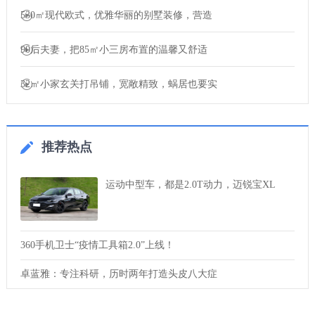
530㎡现代欧式，优雅华丽的别墅装修，营造
90后夫妻，把85㎡小三房布置的温馨又舒适
32㎡小家玄关打吊铺，宽敞精致，蜗居也要实
推荐热点
运动中型车，都是2.0T动力，迈锐宝XL
360手机卫士“疫情工具箱2.0”上线！
卓蓝雅：专注科研，历时两年打造头皮八大症