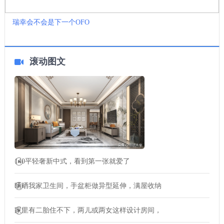
瑞幸会不会是下一个OFO
滚动图文
140平轻奢新中式，看到第一张就爱了
晒晒我家卫生间，手盆柜做异型延伸，满屋收纳
家里有二胎住不下，两儿或两女这样设计房间，