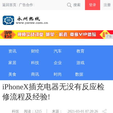
返回首页
广告合作
搜索
登录
注册
广告
资讯
财经
汽车
教育
家居
科技
企业
游戏
美食
商讯
时尚
数据
iPhoneX插充电器无没有反应检
修流程及经验!
科技
阅读：1215
来源：
2021-03-01 07:20:26