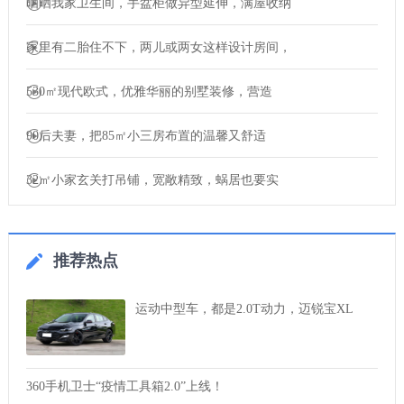
晒晒我家卫生间，手盆柜做异型延伸，满屋收纳
家里有二胎住不下，两儿或两女这样设计房间，
530㎡现代欧式，优雅华丽的别墅装修，营造
90后夫妻，把85㎡小三房布置的温馨又舒适
32㎡小家玄关打吊铺，宽敞精致，蜗居也要实
推荐热点
运动中型车，都是2.0T动力，迈锐宝XL
360手机卫士“疫情工具箱2.0”上线！