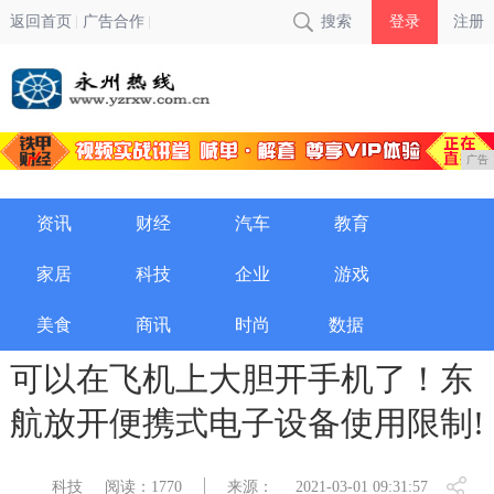
返回首页
广告合作
搜索
登录
注册
广告
资讯
财经
汽车
教育
家居
科技
企业
游戏
美食
商讯
时尚
数据
可以在飞机上大胆开手机了！东
航放开便携式电子设备使用限制!
科技
阅读：1770
来源：
2021-03-01 09:31:57