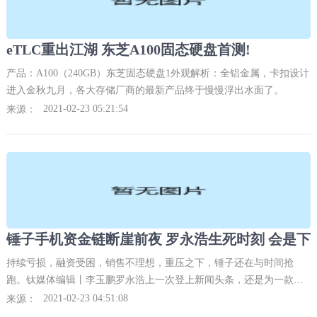
eTLC重出江湖 东芝A100固态硬盘首测!
产品：A100（240GB）东芝固态硬盘1外观解析：全铝金属，卡扣设计
进入金秋九月，各大存储厂商的最新产品终于慢慢浮出水面了。
2021-02-23 05:21:54
来源：
持续亏损，融资受困，销售不理想，重压之下，锤子还在与时间抢
跑。钛媒体编辑丨李玉鹏罗永浩上一次登上新闻头条，还是为一款名
为“子弹短信”的产品和团队站台。
2021-02-23 04:51:08
来源：