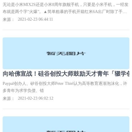
无论是小米MIX2S还是小米8周年旗舰手机，只要是小米手机，一经发
布就是两个字“火爆”。▲简单粗暴的手机开箱红米6A出厂时除了手机
之外，附带了电源适配器、MicroUSB数据线、卡针、说明书、保修
2021-02-23 06:44:11
来源：
卡，相比于小米众多千元机来说，红米6A的附件少了一个透明硅胶手
机壳，不过回想它599
向哈佛宣战！硅谷创投大师鼓励天才青年「辍学创
Paypal创办人、矽谷创投大师Peter Thiel认为高等教育逐渐泡沫化，许
多青年为求学负债、错
2021-02-23 06:02:12
来源：