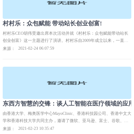
村村乐：众包赋能 带动站长创业创富!
村村乐CEO胡伟受邀出席本次活动并就《村村乐：众包赋能带动站长
创业创富》这一主题进行了演讲。村村乐自2009年成立以来，一直致
力打造“基于熟人社会的新型农村互联网平台”，加强城乡连接，服务
2021-02-24 06:07:59
来源：
广大农村。
东西方智慧的交锋：谈人工智能在医疗领域的应用
由香港大学、梅奥医学中心MayoClinic、香港科技园公司、香港中文大
学和香港科技大学共同主办，邀请了微软、亚马逊、富士、谷歌、华
为、视见科技等十余家国内外知名企业参与。
2021-02-23 10:35:47
来源：