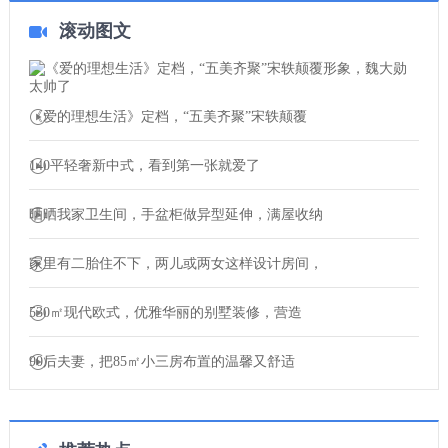
滚动图文
《爱的理想生活》定档，“五美齐聚”宋轶颠覆
140平轻奢新中式，看到第一张就爱了
晒晒我家卫生间，手盆柜做异型延伸，满屋收纳
家里有二胎住不下，两儿或两女这样设计房间，
530㎡现代欧式，优雅华丽的别墅装修，营造
90后夫妻，把85㎡小三房布置的温馨又舒适