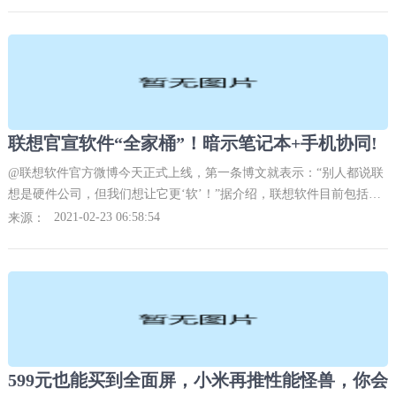
联想官宣软件“全家桶”！暗示笔记本+手机协同!
@联想软件官方微博今天正式上线，第一条博文就表示：“别人都说联
想是硬件公司，但我们想让它更‘软’！”据介绍，联想软件目前包括联
想电脑管家、联想锁屏、联想软件商店、联想云服务、联想云游戏、
2021-02-23 06:58:54
来源：
联想浏览器、联想视频六大板块，各司其职。
599元也能买到全面屏，小米再推性能怪兽，你会