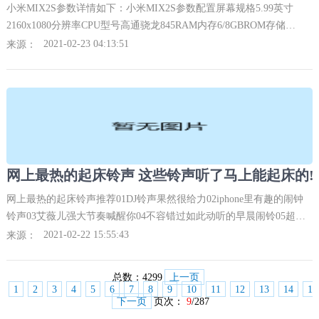
小米MIX2S参数详情如下：小米MIX2S参数配置屏幕规格5.99英寸
2160x1080分辨率CPU型号高通骁龙845RAM内存6/8GBROM存储
64/128/256GB相机规格前置500万和后置1200万+1200万双摄像头电池
2021-02-23 04:13:51
来源：
容量3400mAh网络制式全网通操作系统MIUI
网上最热的起床铃声 这些铃声听了马上能起床的!
网上最热的起床铃声推荐01DJ铃声果然很给力02iphone里有趣的闹钟
铃声03艾薇儿强大节奏喊醒你04不容错过如此动听的早晨闹铃05超唯
美钢琴曲铃声-Children of the earth06超炫闹铃《马达加斯加》中鼹鼠
2021-02-22 15:55:43
来源：
舞07刺激超酷的引擎发动个性闹铃08大自然的流水声配乐
总数：
4299
上一页
1
2
3
4
5
6
7
8
9
10
11
12
13
14
15
下一页
页次：
9
/287