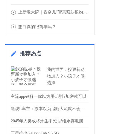
上新啦大牌｜香奈儿“智慧紧肤植物精萃眼霜”
想白真的很简单吗？
推荐热点
我的世界：投票新动
物加入？小孩子才做
选择
主流app破解—你以为用C进行加密就可以
途观L车主：原本以为追随大流就不会错，直
2045年人类或将永生不死 思维永存电脑
三星推出Galaxy Tab S6 5G