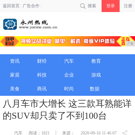
返回首页
广告合作
搜索
登录
注册
广告
资讯
财经
汽车
教育
家居
科技
企业
游戏
美食
商讯
时尚
数据
八月车市大增长 这三款耳熟能详
的SUV却只卖了不到100台
汽车
阅读：1821
来源：
2020-09-16 11:46:07