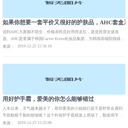
说到AHC大家都不陌生，价格亲民且好用而走红，是贫民窟女孩首
选。AHC是隶属于韩国Carver Korea化妆品集团，为韩国高端院线级
SPA护肤品牌，也是功效性化妆品牌，核心价值就是帮助女性寻找专
2019-12-25 15:56:16
来源：
属于
用好护手霜，爱美的你怎么能够错过
入冬以来，天气越来越冷了，那些爱美的小姐姐们是不是时常会遇到
手部粗糙干裂的烦恼呢？这个时候护手霜就派上用场了，勤使用手部
皮肤会更加细嫩滋润。日常护手的7个关键词洗：每天你的手都会接触
2019-12-25 15:55:06
来源：