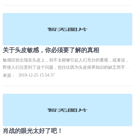
很多的东西，因此无
关于头皮敏感，你必须要了解的真相
敏感症状出现在头皮上，却不太能够引起人们充分的重视，或者说，
即使人们注意到了这个问题，也往往因为头皮保养知识的缺乏而手足
无措。那么，头皮敏感到底是怎么回事？我们又应该如何预防与应
2019-12-25 15:54:37
来源：
对？今天就跟大家聊聊“
肖战的眼光太好了吧！