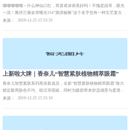
嘟嘟嘟嘟嘟～什么神仙口红，简直谁涂谁美好吗！不愧是战哥，眼光
一流！雅诗兰黛金管哑光314“酒渍杨梅”这个名字也有一种文艺复古的
感觉，一听就就超级棒！各位小飞侠肖战老婆一定要拥有丫！
2019-12-25 15:53:33
来源：
上新啦大牌｜香奈儿“智慧紧肤植物精萃眼霜”
香奈儿智慧紧肤系列再添新成员，全新“智慧紧肤植物精萃眼霜”致力
锁定眼周肤色不均、暗沉等瑕疵，同时为眼部带来舒适感受与柔滑肤
触。针对敏感的眼周部位，特别精心调制特殊配方，采用植萃成分等
2019-12-25 15:53:10
来源：
高效精华，蕴含品牌