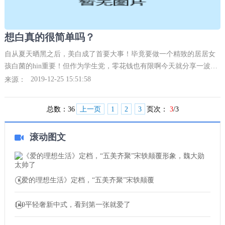
想白真的很简单吗？
自从夏天晒黑之后，美白成了首要大事！毕竟要做一个精致的居居女
孩白菌的hin重要！但作为学生党，零花钱也有限啊今天就分享一波我
自己爱用滴百元内平价美白好物
2019-12-25 15:51:58
来源：
总数：
36
上一页
1
2
3
页次：
3
/3
滚动图文
《爱的理想生活》定档，“五美齐聚”宋轶颠覆
140平轻奢新中式，看到第一张就爱了