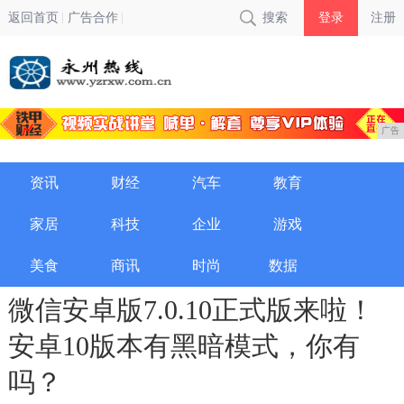
返回首页
广告合作
搜索
登录
注册
广告
资讯
财经
汽车
教育
家居
科技
企业
游戏
美食
商讯
时尚
数据
微信安卓版7.0.10正式版来啦！
安卓10版本有黑暗模式，你有
吗？