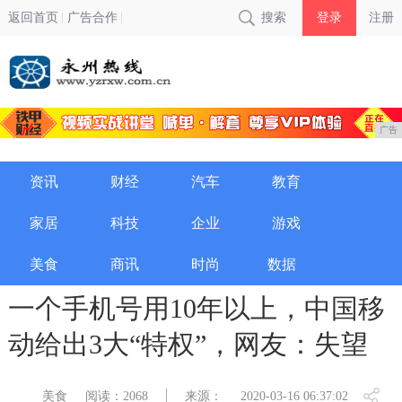
返回首页
广告合作
搜索
登录
注册
广告
资讯
财经
汽车
教育
家居
科技
企业
游戏
美食
商讯
时尚
数据
一个手机号用10年以上，中国移
动给出3大“特权”，网友：失望
美食
阅读：2068
来源：
2020-03-16 06:37:02