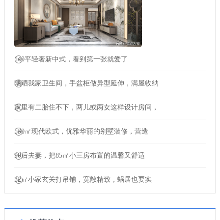
140平轻奢新中式，看到第一张就爱了
晒晒我家卫生间，手盆柜做异型延伸，满屋收纳
家里有二胎住不下，两儿或两女这样设计房间，
530㎡现代欧式，优雅华丽的别墅装修，营造
90后夫妻，把85㎡小三房布置的温馨又舒适
32㎡小家玄关打吊铺，宽敞精致，蜗居也要实