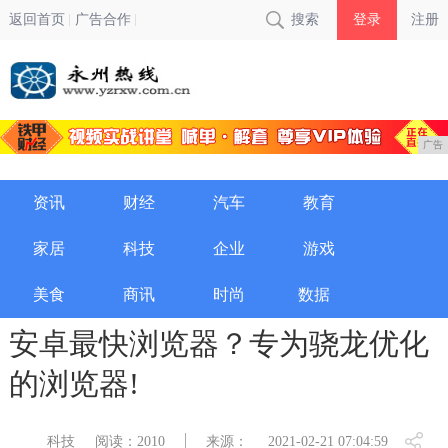
返回首页
广告合作
搜索
登录
注册
广告
资讯
财经
汽车
教育
家居
科技
企业
游戏
美食
商讯
时尚
数据
安卓最快浏览器？专为骁龙优化
的浏览器!
科技
阅读：2010
来源：
2021-02-21 07:04:59