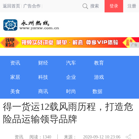
返回首页
广告合作
搜索
登录
注册
广告
资讯
财经
汽车
教育
家居
科技
企业
游戏
美食
商讯
时尚
数据
得一货运12载风雨历程，打造危
险品运输领导品牌
资讯
阅读：1340
来源：
2020-09-12 10:23:06