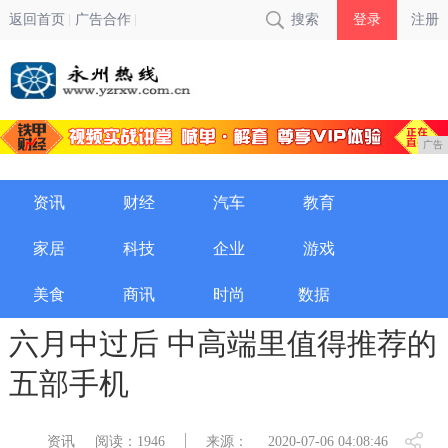
返回首页
广告合作
搜索
登录
注册
广告
资讯
财经
汽车
教育
家居
科技
企业
游戏
美食
商讯
时尚
数据
六月中过后 中高端里值得推荐的
五部手机
资讯
阅读：1946
来源：
2020-07-06 04:08:46