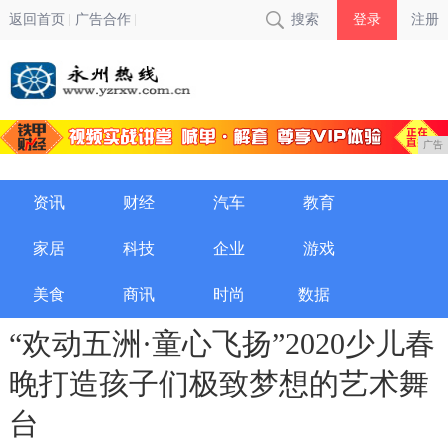
返回首页
广告合作
搜索
登录
注册
广告
资讯
财经
汽车
教育
家居
科技
企业
游戏
美食
商讯
时尚
数据
“欢动五洲·童心飞扬”2020少儿春
晚打造孩子们极致梦想的艺术舞
台