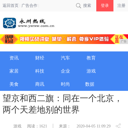
返回首页
广告合作
搜索
登录
注册
广告
资讯
财经
汽车
教育
家居
科技
企业
游戏
美食
商讯
时尚
数据
望京和西二旗：同在一个北京，
两个天差地别的世界
游戏
阅读：1621
来源：
2020-04-05 11:09:29