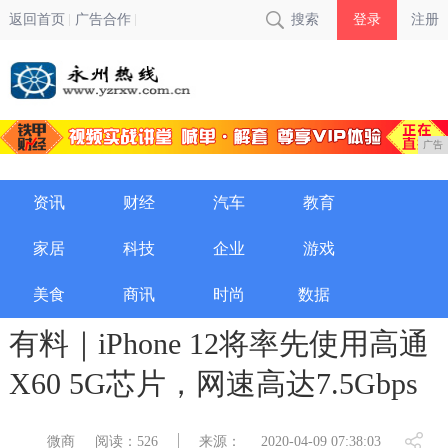
返回首页
广告合作
搜索
登录
注册
广告
资讯
财经
汽车
教育
家居
科技
企业
游戏
美食
商讯
时尚
数据
有料｜iPhone 12将率先使用高通
X60 5G芯片，网速高达7.5Gbps
微商
阅读：526
来源：
2020-04-09 07:38:03