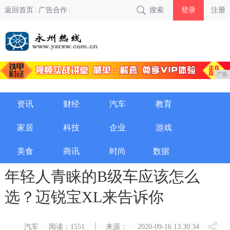
返回首页
广告合作
搜索
登录
注册
广告
资讯
财经
汽车
教育
家居
科技
企业
游戏
美食
商讯
时尚
数据
年轻人青睐的B级车应该怎么
选？迈锐宝XL来告诉你
汽车
阅读：1551
来源：
2020-09-16 13:30:34