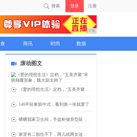
搜索
登录
注册
广告
美食
商讯
时尚
数据
滚动图文
《爱的理想生活》定档，“五美齐聚”宋轶颠覆
140平轻奢新中式，看到第一张就爱了
晒晒我家卫生间，手盆柜做异型延伸，满屋收纳
家里有二胎住不下，两儿或两女这样设计房间，