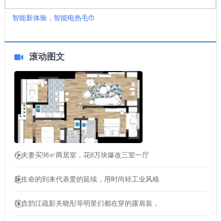
智能新体验，智能电热毛巾
滚动图文
小夫妻买98㎡两居室，花8万块爆改三室一厅
新生命的到来代表爱的延续，用时尚轻工业风格
张含韵江疏影关晓彤等明星们都在穿的露肩装，