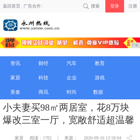
返回首页
广告合作
搜索
登录
注册
广告
资讯
财经
汽车
教育
家居
科技
企业
游戏
美食
商讯
时尚
数据
小夫妻买98㎡两居室，花8万块
爆改三室一厅，宽敞舒适超温馨
家居
阅读：1782
来源：
2020-09-16 13:58:04