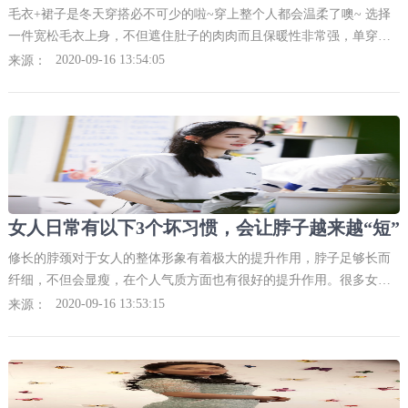
毛衣+裙子是冬天穿搭必不可少的啦~穿上整个人都会温柔了噢~ 选择
一件宽松毛衣上身，不但遮住肚子的肉肉而且保暖性非常强，单穿或
者内搭效果都非常棒哦~02短外套绝对是穿搭神器！非常显高挑，很适
2020-09-16 13:54:05
来源：
合矮妹子噢~
修长的脖颈对于女人的整体形象有着极大的提升作用，脖子足够长而
纤细，不但会显瘦，在个人气质方面也有很好的提升作用。很多女明
星之所以给人感觉精致贵气，足够优雅，都和漂亮的脖颈线条有关
2020-09-16 13:53:15
来源：
系。一旦脖子有些短，或