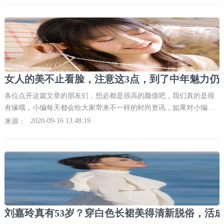
女人的美不止看脸，注意这3点，到了中年魅力仍
各位点开这篇文章的朋友们，想必都是很高的颜值吧，我们真的是很
有缘哦，小编每天都会给大家带来不一样的时尚资讯，如果对小编的
文章或者其他的什么，有什么一些意见的话欢迎在下方积极评论哦，
2020-09-16 13:48:19
来源：
小编每条都会认真看的