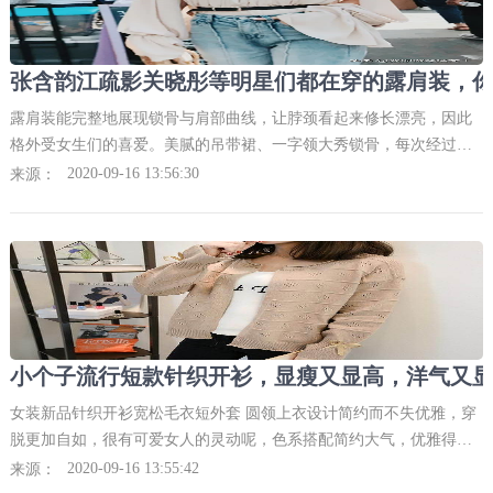
露肩装能完整地展现锁骨与肩部曲线，让脖颈看起来修长漂亮，因此
格外受女生们的喜爱。美腻的吊带裙、一字领大秀锁骨，每次经过都
要多看两眼，因为实在是太抢眼。一字领说到露肩装，第一个想到的
2020-09-16 13:56:30
来源：
肯定是一字肩穿搭，
女装新品针织开衫宽松毛衣短外套 圆领上衣设计简约而不失优雅，穿
脱更加自如，很有可爱女人的灵动呢，色系搭配简约大气，优雅得体
春季圆领冰麻开衫纯色条纹排扣九分袖针织大方得体，精致设计，遮
2020-09-16 13:55:42
来源：
肉显瘦，面料很好，