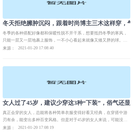
冬季的各种搭配好像都和保暖性脱不开干系，想要抵挡冬季的寒风，
只能一层又一层地裹上服饰，一不小心看起来就像又矮又胖的球。不
过别担心，今天就教教大家告别臃肿又沉闷的穿搭，到底该从何入
2021-01-20 17:08:40
来源：
手。小编瞬间想到的是这
女人过了45岁，建议少穿这3种“下装”，俗气还显
真正会穿的女人，总能将各种简单衣服变得好看又经典，在穿搭中游
刃有余，能变出多种百变风格。但是对于45岁的女人来说，可能没有
太多时间顾及到外貌的打扮上，经常穿得邋里邋遢，别说时尚感了，
2021-01-20 17:08:19
来源：