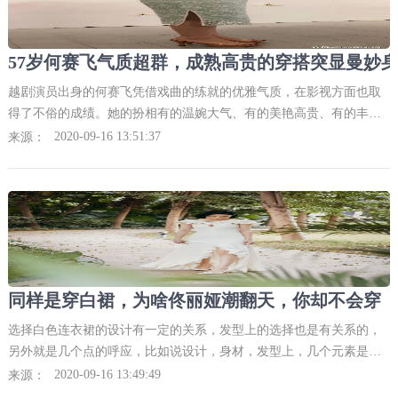
越剧演员出身的何赛飞凭借戏曲的练就的优雅气质，在影视方面也取
得了不俗的成绩。她的扮相有的温婉大气、有的美艳高贵、有的丰姿
绰约、有的小家碧玉，说是“千人一面”一点也不为过！面相和气端
2020-09-16 13:51:37
来源：
庄，目光和蔼可亲，周
同样是穿白裙，为啥佟丽娅潮翻天，你却不会穿
选择白色连衣裙的设计有一定的关系，发型上的选择也是有关系的，
另外就是几个点的呼应，比如说设计，身材，发型上，几个元素是不
同的呼应点，感觉上就不一样佟丽娅的造型，整体来看，是很清爽的
2020-09-16 13:49:49
来源：
那种，白色调连衣裙选