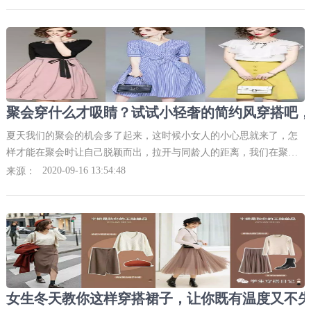
夏天我们的聚会的机会多了起来，这时候小女人的小心思就来了，怎
样才能在聚会时让自己脱颖而出，拉开与同龄人的距离，我们在聚会
时穿什么才适合？这些问题其实都好解决，那就是让自己的穿搭变得
2020-09-16 13:54:48
来源：
优雅精致，并具有小轻