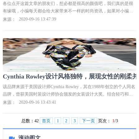
各位点开这篇文章的朋友们，想必都是很高的颜值吧，我们真的是很
有缘哦，小编每天都会给大家带来不一样的时尚资讯，如果对小编的
文章或者其他的什么，有什么一些意见的话欢迎在下方积极评论哦，
2020-09-16 13:47:39
来源：
小编每条都会认真看的
Cynthia Rowley设计风格独特，展现女性的刚柔
该品牌来源于美国设计师Cynthia Rowley，其在1988年创立的个人同名
品牌，曾获美国时装设计师协会颁发的女装设计大奖。结合轻巧和活
泼的设计感，展现出现代女性的刚柔并济之感，不得不说的是，剪裁
2020-09-16 13:43:41
来源：
总数：
42
首页
1
2
3
下一页
页次：
1
/3
滚动图文