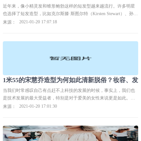
近年来，像小精灵发和锥形鲍勃这样的短发型越来越流行。许多明星
也选择了短发造型，比如克尔斯滕·斯图尔特（Kirsten Stewart）、孙
俪、周冬雨、马伊琍、海清、戚薇、王珞丹等一大批女明星，她们清
2021-01-20 17:07:18
来源：
新
当我们时常感叹自己有点赶不上科技的发展的时候，事实上，我们也
是技术发展的最大受益者，特别是对于爱美的女性来说更是如此。不
管是什么样的护肤品、化妆品，甚至保养微调都离不开最新的科技。
2021-01-20 17:01:30
来源：
然而，科技的发展也不