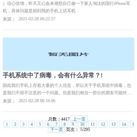
）信心倍增，昨天又心血来潮想自己修一下家人淘汰的国行iPhone耳
机，具体问题是插到我的手机上试耳机
2021-02-28 06:22:57
来源：
手机系统中了病毒，会有什么异常？!
因此我们手机上存着大量的个人信息，所以关于手机系统中病毒，也
是我们不得不注意的一个问题。但是我们相当一部分的朋友可能对手
机系统中了病毒，但理解和判断不是那么确定和全面。
2021-02-28 06:16:06
来源：
总数：
4417
上一页
1
2
3
4
5
6
7
8
9
10
11
12
13
14
15
下一页
页次：
5
/295