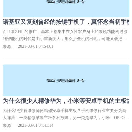
而且看ZFlip的推广，基本上都集中在女性客户身上如果说功能机过渡
到智能机的时代是由小重新变大，那么折叠机的出现，可能又会把手
机这种终端重新变小，也没有人能够断言实体键盘以后就不会再出现
2021-03-01 04:54:01
来源：
在我们的手机上。
为什么很少人精修华为，小米等安卓手机的主板故
为什么很少有维修师傅精修安卓手机主板？手机维修行业主要分为两
大阵营，一类精修苹果主板各种故障，另一类是华为，小米，OPPO等
安卓手机的主板。第一，安卓品牌太多，三星，华为，OPPO,小米，
2021-03-01 04:41:14
来源：
魅族，360，乐视，锤子等等，光光每个月就出来很多款新机。型号太