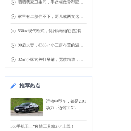
晒晒我家卫生间，手盆柜做异型延伸，满屋收纳
家里有二胎住不下，两儿或两女这样设计房间，
530㎡现代欧式，优雅华丽的别墅装修，营造
90后夫妻，把85㎡小三房布置的温馨又舒适
32㎡小家玄关打吊铺，宽敞精致，蜗居也要实
推荐热点
运动中型车，都是2.0T
动力，迈锐宝XL
360手机卫士“疫情工具箱2.0”上线！