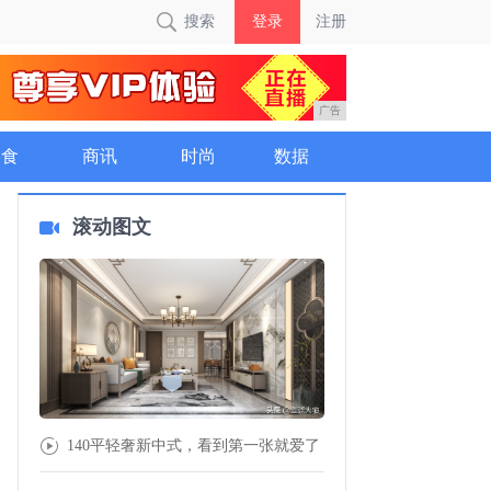
搜索
登录
注册
广告
美食
商讯
时尚
数据
滚动图文
140平轻奢新中式，看到第一张就爱了