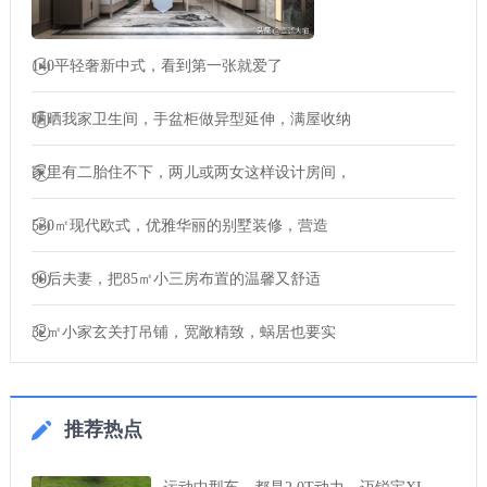
140平轻奢新中式，看到第一张就爱了
晒晒我家卫生间，手盆柜做异型延伸，满屋收纳
家里有二胎住不下，两儿或两女这样设计房间，
530㎡现代欧式，优雅华丽的别墅装修，营造
90后夫妻，把85㎡小三房布置的温馨又舒适
32㎡小家玄关打吊铺，宽敞精致，蜗居也要实
推荐热点