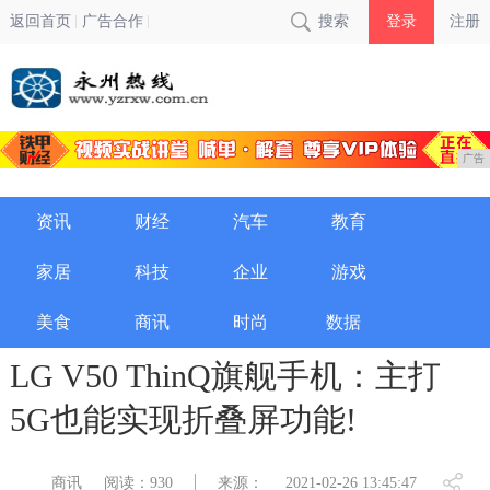
返回首页
广告合作
搜索
登录
注册
广告
资讯
财经
汽车
教育
家居
科技
企业
游戏
美食
商讯
时尚
数据
LG V50 ThinQ旗舰手机：主打
5G也能实现折叠屏功能!
商讯
阅读：930
来源：
2021-02-26 13:45:47