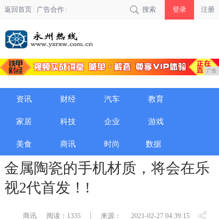
返回首页
广告合作
搜索
登录
注册
广告
资讯
财经
汽车
教育
家居
科技
企业
游戏
美食
商讯
时尚
数据
金属陶瓷的手机材质，将会在乐
视2代首发！!
商讯
阅读：1335
来源：
2021-02-27 04:39:15