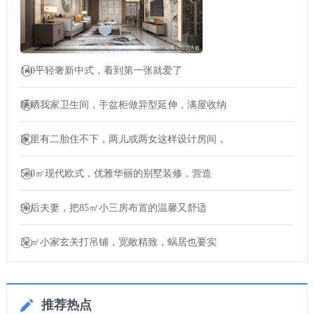
140平轻奢新中式，看到第一张就爱了
晒晒我家卫生间，手盆柜做异型延伸，满屋收纳
家里有二胎住不下，两儿或两女这样设计房间，
530㎡现代欧式，优雅华丽的别墅装修，营造
90后夫妻，把85㎡小三房布置的温馨又舒适
32㎡小家玄关打吊铺，宽敞精致，蜗居也要实
推荐热点