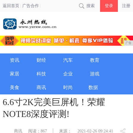
返回首页
广告合作
搜索
登录
注册
广告
资讯
财经
汽车
教育
家居
科技
企业
游戏
美食
商讯
时尚
数据
6.6寸2K完美巨屏机！荣耀
NOTE8深度评测!
商讯
阅读：867
来源：
2021-02-26 09:24:41