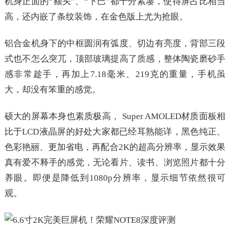
机身正面的“额头”、“下巴”都十分紧凑，使得屏占比相当
高，还内嵌了条纹装饰，在金色版上尤为抢眼。
铝合金机身下的中框圆润有弧度、切边有亮度，背部三段
式也不怎么突兀，顶部玻璃提高了质感，整体陶瓷磨砂手
感非常趁手，再加上7.18毫米、219克的重量，手机虽
大，却没有笨重的感觉。
硕大的屏幕本身也素质极高， Super AMOLED材质面板相
比于LCD液晶屏的好处大家都已经耳熟能详，黑色纯正、
色彩艳丽、更加省电，再配合2K的超高分辨率，显示效果
真有爱不释手的感觉，无论看片、读书、浏览照片都十分
养眼。即便是降低到1080p分辨率，显示细节依然很可
观。