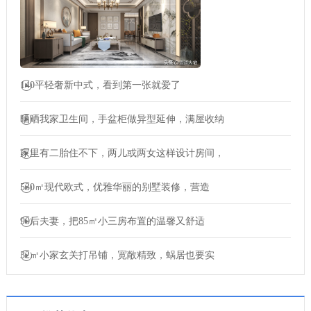
140平轻奢新中式，看到第一张就爱了
晒晒我家卫生间，手盆柜做异型延伸，满屋收纳
家里有二胎住不下，两儿或两女这样设计房间，
530㎡现代欧式，优雅华丽的别墅装修，营造
90后夫妻，把85㎡小三房布置的温馨又舒适
32㎡小家玄关打吊铺，宽敞精致，蜗居也要实