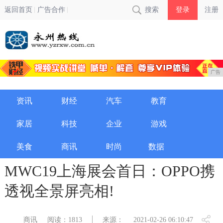
返回首页
广告合作
搜索
登录
注册
广告
资讯
财经
汽车
教育
家居
科技
企业
游戏
美食
商讯
时尚
数据
MWC19上海展会首日：OPPO携
透视全景屏亮相!
商讯
阅读：1813
来源：
2021-02-26 06:10:47