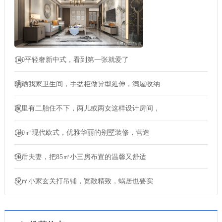
140平轻奢新中式，看到第一张就爱了
晒晒我家卫生间，手盆柜做异型延伸，满屋收纳
家里有二胎住不下，两儿或两女这样设计房间，
530㎡现代欧式，优雅华丽的别墅装修，营造
90后夫妻，把85㎡小三房布置的温馨又舒适
32㎡小家玄关打吊铺，宽敞精致，蜗居也要实