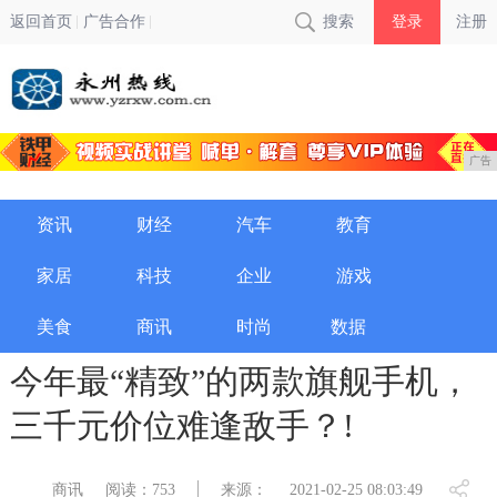
返回首页
广告合作
搜索
登录
注册
广告
资讯
财经
汽车
教育
家居
科技
企业
游戏
美食
商讯
时尚
数据
今年最“精致”的两款旗舰手机，
三千元价位难逢敌手？!
商讯
阅读：753
来源：
2021-02-25 08:03:49