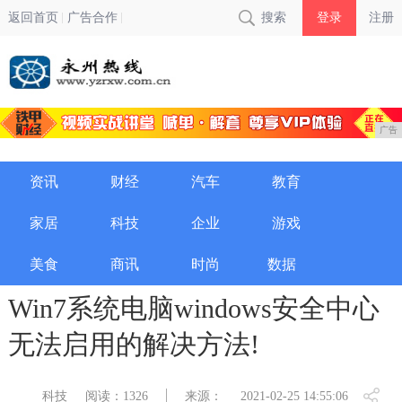
返回首页
广告合作
搜索
登录
注册
广告
资讯
财经
汽车
教育
家居
科技
企业
游戏
美食
商讯
时尚
数据
Win7系统电脑windows安全中心
无法启用的解决方法!
科技
阅读：1326
来源：
2021-02-25 14:55:06