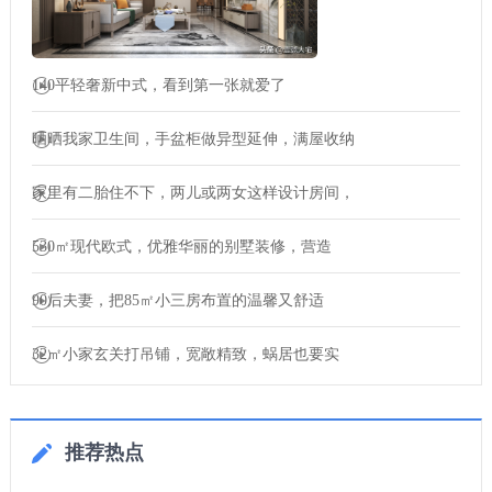
140平轻奢新中式，看到第一张就爱了
晒晒我家卫生间，手盆柜做异型延伸，满屋收纳
家里有二胎住不下，两儿或两女这样设计房间，
530㎡现代欧式，优雅华丽的别墅装修，营造
90后夫妻，把85㎡小三房布置的温馨又舒适
32㎡小家玄关打吊铺，宽敞精致，蜗居也要实
推荐热点