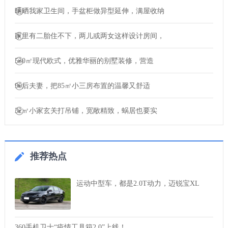
晒晒我家卫生间，手盆柜做异型延伸，满屋收纳
家里有二胎住不下，两儿或两女这样设计房间，
530㎡现代欧式，优雅华丽的别墅装修，营造
90后夫妻，把85㎡小三房布置的温馨又舒适
32㎡小家玄关打吊铺，宽敞精致，蜗居也要实
推荐热点
运动中型车，都是2.0T动力，迈锐宝XL
360手机卫士“疫情工具箱2.0”上线！