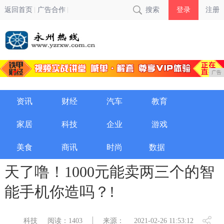
返回首页
广告合作
搜索
登录
注册
广告
资讯
财经
汽车
教育
家居
科技
企业
游戏
美食
商讯
时尚
数据
天了噜！1000元能卖两三个的智
能手机你造吗？!
科技
阅读：1403
来源：
2021-02-26 11:53:12