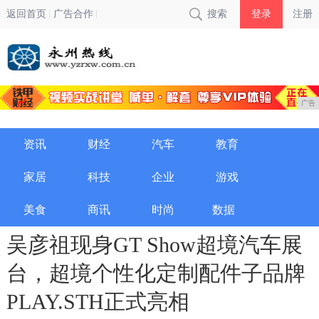
返回首页
广告合作
搜索
登录
注册
广告
资讯
财经
汽车
教育
家居
科技
企业
游戏
美食
商讯
时尚
数据
吴彦祖现身GT Show超境汽车展
台，超境个性化定制配件子品牌
PLAY.STH正式亮相