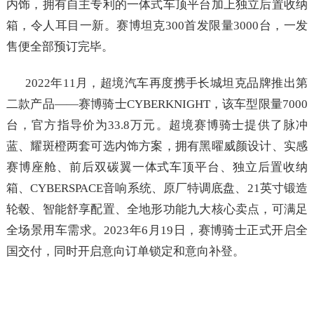
内饰，拥有自主专利的一体式车顶平台加上独立后置收纳
箱，令人耳目一新。赛博坦克300首发限量3000台，一发
售便全部预订完毕。
2022年11月，超境汽车再度携手长城坦克品牌推出第
二款产品——赛博骑士CYBERKNIGHT，该车型限量7000
台，官方指导价为33.8万元。超境赛博骑士提供了脉冲
蓝、耀斑橙两套可选内饰方案，拥有黑曜威颜设计、实感
赛博座舱、前后双碳翼一体式车顶平台、独立后置收纳
箱、CYBERSPACE音响系统、原厂特调底盘、21英寸锻造
轮毂、智能舒享配置、全地形功能九大核心卖点，可满足
全场景用车需求。2023年6月19日，赛博骑士正式开启全
国交付，同时开启意向订单锁定和意向补登。