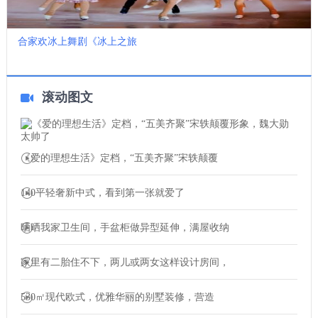
合家欢冰上舞剧《冰上之旅
滚动图文
《爱的理想生活》定档，“五美齐聚”宋轶颠覆
140平轻奢新中式，看到第一张就爱了
晒晒我家卫生间，手盆柜做异型延伸，满屋收纳
家里有二胎住不下，两儿或两女这样设计房间，
530㎡现代欧式，优雅华丽的别墅装修，营造